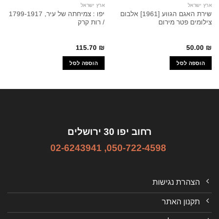
ארץ ישראל
ארץ ישראל
שירת האגם הגווע [1961] אלבום
יפו : צמיחתה של עיר, 1799-1917
צילומים פטר מירום
/ רות קרק
115.70
₪
50.00
₪
הוספה לסל
הוספה לסל
רחוב יפו 30 ירושלים
02-6243941
,
050-722-4598
הצהרת נגישות
תקנון האתר