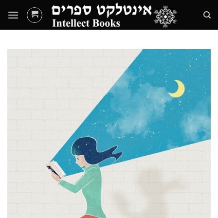
Ski
t
conten