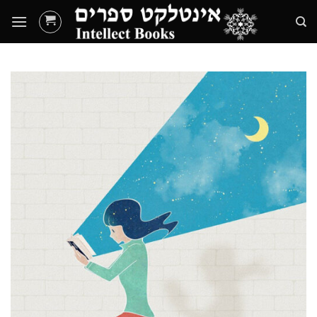
Ski
t
conten