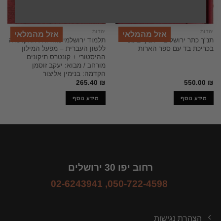
יהדות
יהדות
אזל מהמלאי
אזל מהמלאי
תנ"ך כתר ירושלים – תנ"ך בינוני
תלמוד ירושלמי מהדורת האקדמיה
בכריכת בד עם ספר הארות
ללשון העברית – מפעל המילון
ההיסטורי + קונטרס תיקונים
מורחב / מבוא: יעקב זוסמן
הקדמה: בנימין אליצור
265.40
₪
550.00
₪
מידע נוסף
מידע נוסף
רחוב יפו 30 ירושלים
02-6243941
,
050-722-4598
הצהרת נגישות