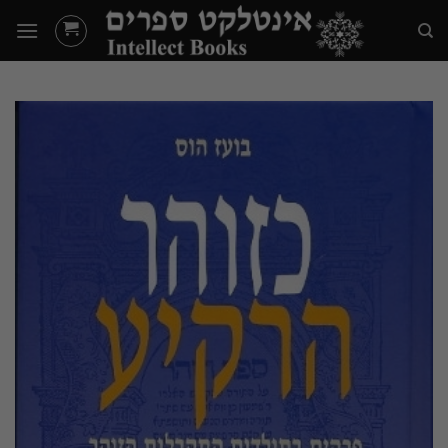
Ski
t
conten