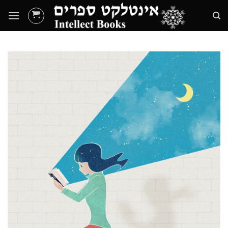
Ski
t
conten