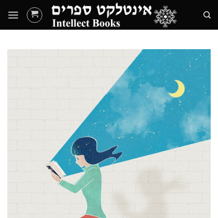
Ski
t
conten