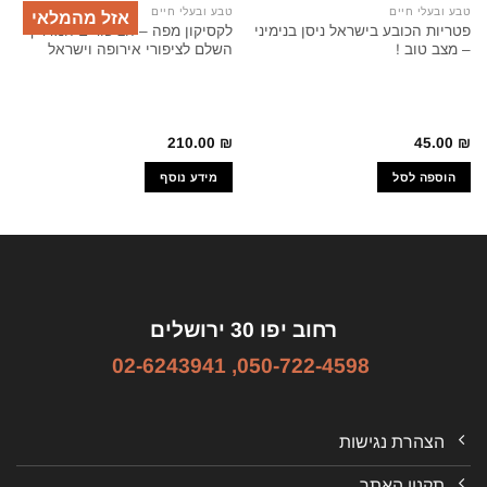
טבע ובעלי חיים
טבע ובעלי חיים
אזל מהמלאי
פטריות הכובע בישראל ניסן בנימיני
לקסיקון מפה – הציפורים המדריך
– מצב טוב !
השלם לציפורי אירופה וישראל
210.00
₪
45.00
₪
הוספה לסל
מידע נוסף
רחוב יפו 30 ירושלים
02-6243941
,
050-722-4598
הצהרת נגישות
תקנון האתר