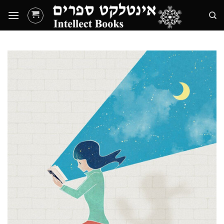
Ski
t
conten