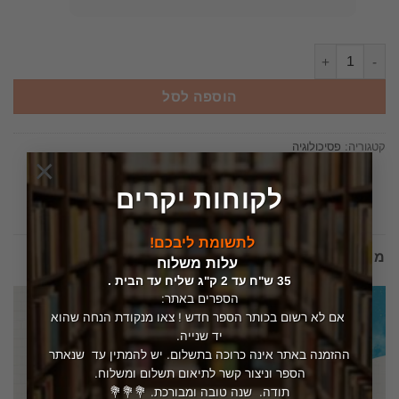
כמות של להיות דולפין - התמודדות עם תוקפנות וחולשה בהורות, בזוגיו
הוספה לסל
קטגוריה:
פסיכולוגיה
×
לקוחות יקרים
לתשומת ליבכם!
מוצרים קשורים
עלות משלוח
35 ש"ח עד 2 ק"ג שליח עד הבית .
הספרים באתר:
אם לא רשום בכותר הספר חדש ! צאו מנקודת הנחה שהוא
יד שנייה.
ההזמנה באתר אינה כרוכה בתשלום. יש להמתין עד שנאתר
הספר וניצור קשר לתיאום תשלום ומשלוח.
תודה. שנה טובה ומבורכת. 💐💐💐