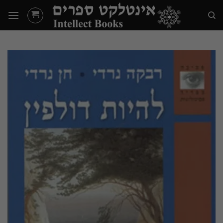
Ski
t
conten