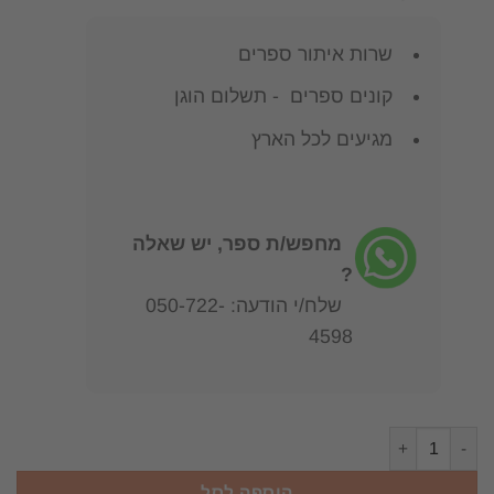
היה:
הוא:
45.00 ₪.
98.00 ₪.
שרות איתור ספרים
קונים ספרים - תשלום הוגן
מגיעים לכל הארץ
מחפש/ת ספר, יש שאלה
?
שלח/י הודעה: 050-722-
4598
כמות של לחיות עד 120 סודות לאריכות ימים ד"ר מאושינג ני Secrets of Longevity
הוספה לסל