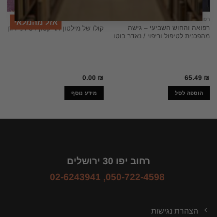
רפואה
רפואה
אזל מהמלאי
רפואה והחוש השביעי – גישה
קולו של מילטון אריקסון / סידני רוזן
מהפכנית לטיפול וריפוי / נאדר בוטו
0.00
₪
65.49
₪
הוספה לסל
מידע נוסף
רחוב יפו 30 ירושלים
02-6243941
,
050-722-4598
הצהרת נגישות