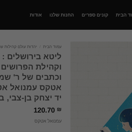
ד הבית
קונים ספרים
החנות שלנו
אודות
עמוד הבית
/
יהדות עולם קהילות ש
ליטא בירושלים :
וקהילת הפרושים 
וכתבים של ר' שמ
אטקס עמנואל אטק
יד יצחק בן-צבי, בשנת
120.70
₪
עמנואל אטקס