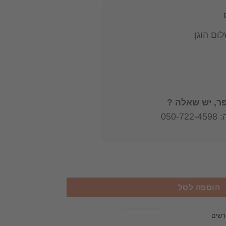
ום הוגן
, יש שאלה ?
050
הלמדנית בליטא וקהילת הפרושים בירושלים לאור אגרות וכתבים של ר' שמ
הוספה לסל
רשים