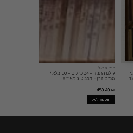
ארץ ישראל
יהדות
י
עולם התנ"ך – 24 כרכים – סט מלא /
אגרות קנאות הפול
ר
מנחם הרן – מצב טוב מאוד !!!
[א] אגרות הרמב"ם
150.00
₪
450.40
₪
הוספה לסל
הוספה לסל