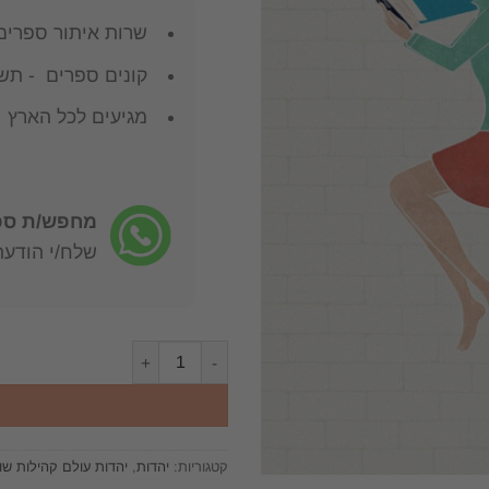
שרות איתור ספרים
קונים ספרים - תשל
מגיעים לכל הארץ
מחפש/ת ספר
שלח/י הודעה: -722-4598
כמות של ליטא בירושלים : העילית 
קטגוריות:
יהדות
,
יהדות עולם קהילות שו