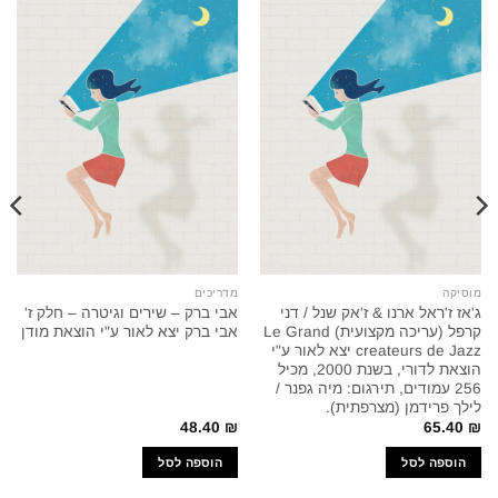
מוסיקה
מדריכים
ג'אז ז'ראל ארנו & ז'אק שנל / דני
אבי ברק – שירים וגיטרה – חלק ז'
קרפל (עריכה מקצועית) Le Grand
אבי ברק יצא לאור ע"י הוצאת מודן
createurs de Jazz יצא לאור ע"י
הוצאת לדורי, בשנת 2000, מכיל
256 עמודים, תירגום: מיה גפנר /
לילך פרידמן (מצרפתית).
48.40
₪
65.40
₪
הוספה לסל
הוספה לסל