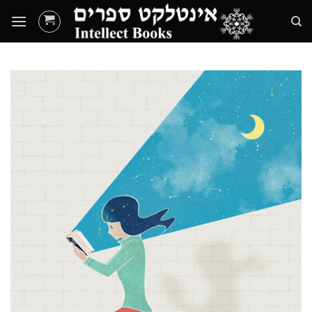
Ski
t
conten