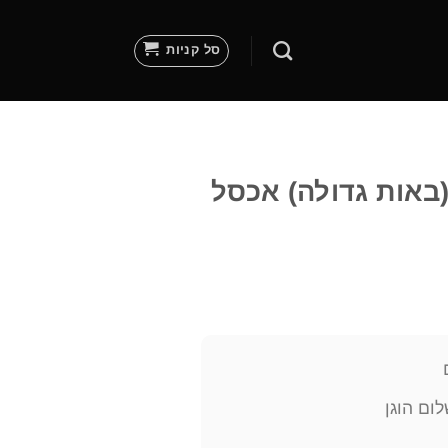
סל קניות
(באות גדולה) אכסל
ום הוגן