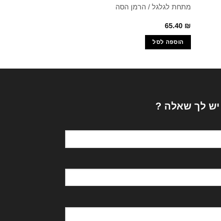
מתחת לגלגל / הרמן הסה
פטר קמנצינד / הרמ
65.20
₪
65.40
₪
הוספה לסל
הוספה לסל
 יש לך שאלה ?