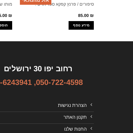
אזל מהמלאי
סיפורים / פרנץ קפקא ספר חדש !
מותו ש
5.00
₪
85.00
₪
מידע נוסף
הוספ
רחוב יפו 30 ירושלים
-6243941
,
050-722-4598
הצהרת נגישות
תקנון האתר
החנות שלנו