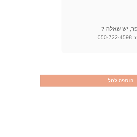
, יש שאלה ?
050
גדולה) אכסל מונתה
הוספה לסל