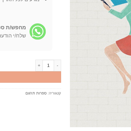
מחפש/ת ספר
שלח/י הודעה: -722-4598
כמות של מגילת סן מיקלה (באות 
קטגוריה:
ספרות תרגום