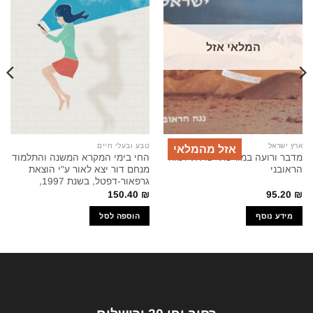
המלאי אזל
ארץ ישראל
טבע ובעלי חיים
אזל מהמלאי
מדבר ורועה במורשת ישראל / נגה
החי בימי המקרא המשנה והתלמוד
הראובני
מנחם דור יצא לאור ע"י הוצאת
גרפאור-דפטל, בשנת 1997,
150.40
₪
95.20
₪
מידע נוסף
הוספה לסל