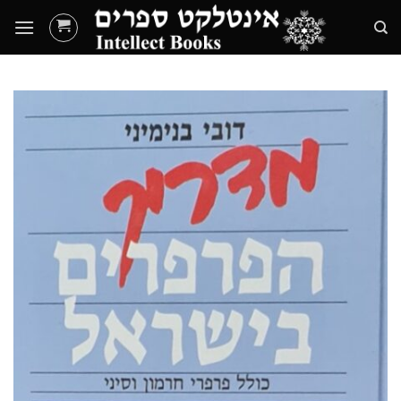
Ski
t
conten