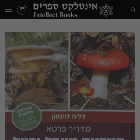
Ski
t
conten