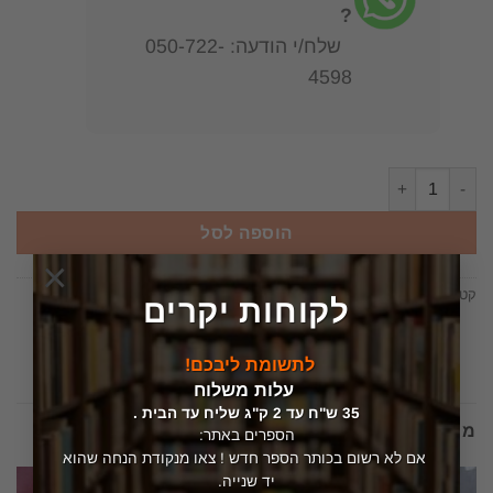
?
שלח/י הודעה: 050-722-
4598
כמות של מדריך כרטא פטריות מאכל ורעל בישראל - לפטריות מאכל ורעל / ד
הוספה לסל
×
קטגוריות:
טבע ובעלי חיים
,
צמחי מרפא
לקוחות יקרים
לתשומת ליבכם!
עלות משלוח
35 ש"ח עד 2 ק"ג שליח עד הבית .
מוצרים קשורים
הספרים באתר:
אם לא רשום בכותר הספר חדש ! צאו מנקודת הנחה שהוא
יד שנייה.