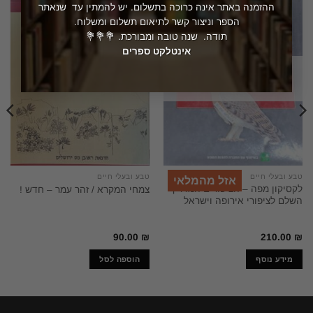
ההזמנה באתר אינה כרוכה בתשלום. יש להמתין עד שנאתר
הספר וניצור קשר לתיאום תשלום ומשלוח.
תודה. שנה טובה ומבורכת. 💐💐💐
אינטלקט ספרים
המלאי אזל
טבע ובעלי חיים
טבע ובעלי חיים
אזל מהמלאי
לקסיקון מפה – הציפורים המדריך
צמחי המקרא / זהר עמר – חדש !
השלם לציפורי אירופה וישראל
90.00
₪
210.00
₪
מידע נוסף
הוספה לסל