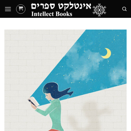
Ski
t
conten