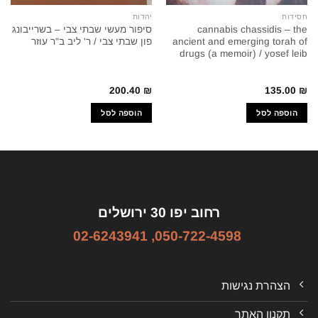
חסידות
יהדות
cannabis chassidis – the
סיפור מעשי שבתי צבי – בשרייבונג
ancient and emerging torah of
פון שבתי צבי / ר' ליב ב"ר עוזר
drugs (a memoir) / yosef leib
200.40
₪
135.00
₪
הוספה לסל
הוספה לסל
רחוב יפו 30 ירושלים
02-6243941
,
050-722-4598
הצהרת נגישות
תקנון האתר