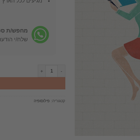
מגיעים לכל הארץ
מחפש/ת ספר
שלח/י הודעה: -722-4598
כמות של מהסתר לגילוי פירוש לסעיפים 316-693 בחקירות פילוסופיות של לודוו
קטגוריה:
פילוסופיה