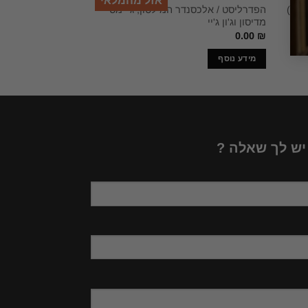
אזל מהמלאי
הפדרליסט / אלכסנדר המילטון, ג'יימס
שער ללוגיקה ספר +
נות)
מדיסון וג'ון ג'יי
למדא
130.40
₪
0.00
₪
מידע נוסף
הוספה לסל
 יש לך שאלה ?