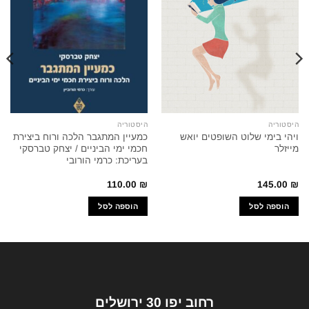
היסטוריה
היסטוריה
ויהי בימי שלוט השופטים יואש
כמעיין המתגבר הלכה ורוח ביצירת
מייזלר
חכמי ימי הביניים / יצחק טברסקי
בעריכת: כרמי הורובי
110.00
₪
145.00
₪
הוספה לסל
הוספה לסל
רחוב יפו 30 ירושלים