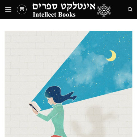
Ski
t
conten