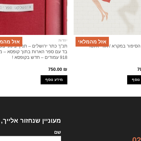
יהדות
אזל מהמלאי
אזל מהמ
תנ"ך כתר ירושלים – תנ"ך בינוני בכ
הסיפור במקרא / אורי אלטר
בד עם ספר הארות בתוך קופסא – מ
918 עמודים – חדש בקופסא !
750.00
₪
7
נוסף
מידע נוסף
מעוניין שנחזור אלייך,
שם
02