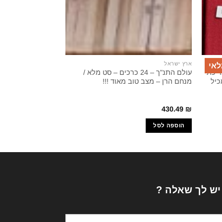
ארץ ישראל
יהדות
לאי
ריכת
עולם התנ"ך – 24 כרכים – סט מלא /
על כתפי ענקים / 
כיל
מנחם הרן – מצב טוב מאוד !!!
140.00
₪
430.49
₪
הוספה לסל
הוספה לסל
 יש לך שאלה ?