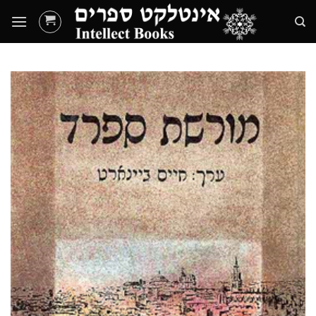
Ski
t
conten