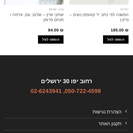
יהדות
ארץ ישראל
המשנה לפי כתב יד קאופמן נשים –
שחקי ארץ – שלום, עם, אדמה /
נזיקין
מנחם פרומן
84.00
₪
185.00
₪
הוספה לסל
הוספה לסל
רחוב יפו 30 ירושלים
02-6243941
,
050-722-4598
הצהרת נגישות
תקנון האתר