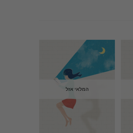
המלאי אזל
המל