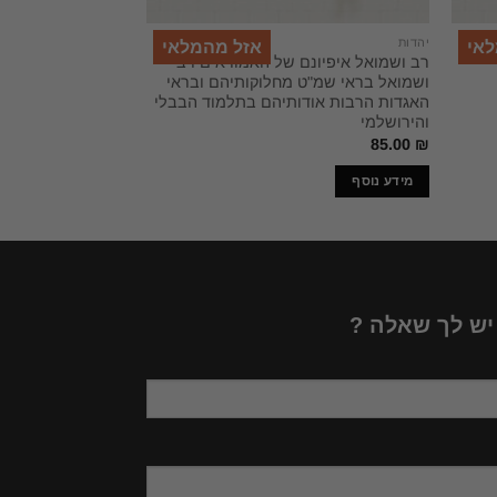
יהדות
יהדות
לאי
אזל מהמלאי
רב ושמואל איפיונם של האמוראים רב
תולדות האמונה הי
ושמואל בראי שמ"ט מחלוקותיהם ובראי
כרכים / יחזקאל קוי
האגדות הרבות אודותיהם בתלמוד הבבלי
והירושלמי
265.00
₪
85.00
₪
מידע נוסף
מידע נוסף
 יש לך שאלה ?