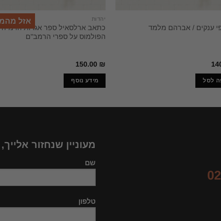
יהדות
אזל מהמ
כתאב ארלסאיל ספר אגרות הרמ"ה
י ענקים / אברהם מלמד
הפולמוס על ספרי הרמב"ם
150.00
₪
14
ה לסל
מידע נוסף
מעוניין שנחזור אלייך,
שם
02
טלפון