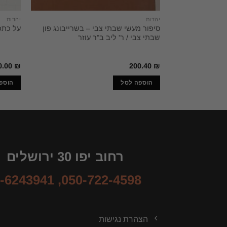
יהדות
יהדות
סיפור מעשי שבתי צבי – בשרייבונג פון
על כתפ
שבתי צבי / ר' ליב ב"ר עוזר
0.00
₪
200.40
₪
הוספה לסל
הוספ
רחוב יפו 30 ירושלים
-6243941
,
050-722-4598
הצהרת נגישות