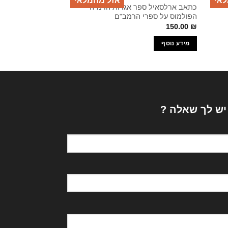
לאי
אזל מהמלאי
כתאב ארלסאיל ספר אגרות הרמ"ה
סיפור מעשי שבתי צ
הפולמוס על ספרי הרמב"ם
שבתי צבי / ר' ליב ב
200.40
₪
150.00
₪
מידע נוסף
הוספה לסל
 יש לך שאלה ?