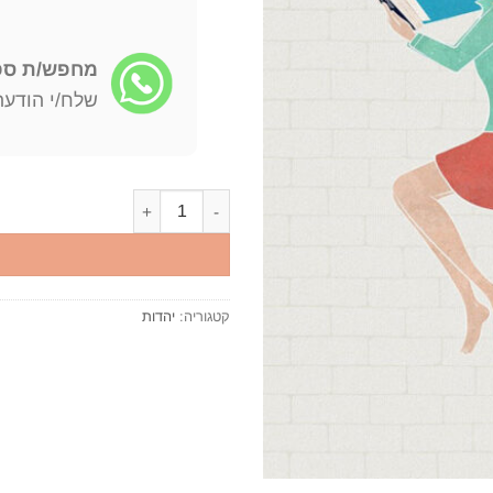
מחפש/ת ספר
שלח/י הודעה: -722-4598
כמות של מחסה ועוז מחסה ועז - ה
קטגוריה:
יהדות