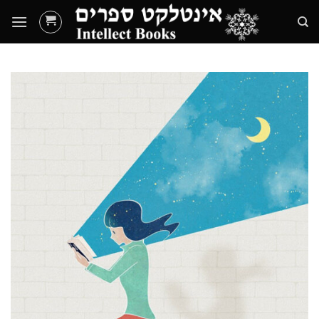
Ski
t
conten