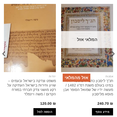
המלאי אזל
אמנות
יהדות
אזל מהמלאי
תנ"ך ליסבון כתב-יד מעוטר יחיד
משפט וצדקה בישראל ובעמים –
במינו בעולם משנת רמ"ג 1482 /
שויון וחירות בישראל העתיקה על
מעשה ידיו של שמואל הסופר אבן
רקע מושגי צדק חברתי במזרח
מוסא מליסבון
הקדום / משה ויינפלד
120.00
₪
240.70
₪
מידע נוסף
הוספה לסל