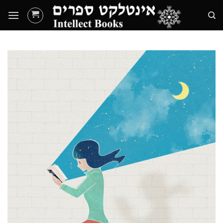
Ski
t
conten