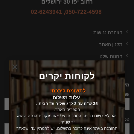
רחוב יפו 30 ירושלים
02-6243941
,
050-722-4598
הצהרת נגישות
תקנון האתר
החנות שלנו
×
לקוחות יקרים
מעוניין שנחזור אלייך, יש לך שאלה ?
לתשומת ליבכם!
שם
עלות משלוח
35 ש"ח עד 2 ק"ג שליח עד הבית .
הספרים באתר:
אם לא רשום בכותר הספר חדש ! צאו מנקודת הנחה שהוא
טלפון
יד שנייה.
ההזמנה באתר אינה כרוכה בתשלום. יש להמתין עד שנאתר