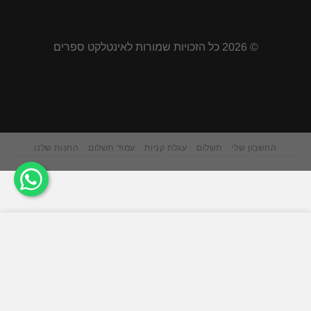
© 2026 כל הזכויות שמורות לאינטלקט ספרים
החשבון שלי
תשלום
עגלת קניות
עמוד תשלום
החנות שלנו
אתר זה משתמש בקובצי Cookie כדי להציע לך חווית גלישה
טובה יותר. על ידי גלישה באתר זה, אתה מסכים לשימוש שלנו
בעוגיות.
ACCEPT