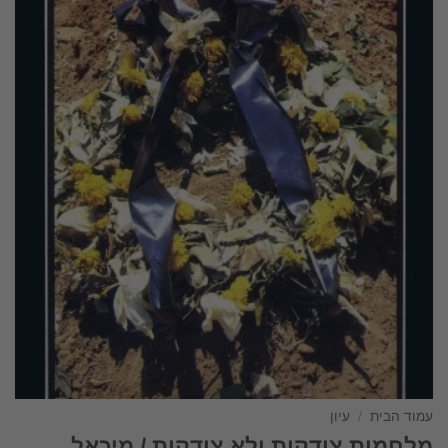
עמוד הבית
/
עיון
מלחמות צודקות ולא צודקות / מיכאל