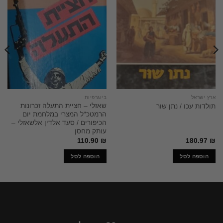
ארץ ישראל
ביוגרפיות
שאזלי – חציית התעלה זכרונות
תולדות עכו / נתן שור
הרמטכ"ל המצרי במלחמת יום
הכיפורים / סעד אלדין אלשאזלי –
עותק מחסן
110.90
₪
180.97
₪
הוספה לסל
הוספה לסל