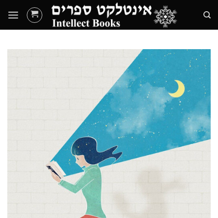
Ski
t
conten