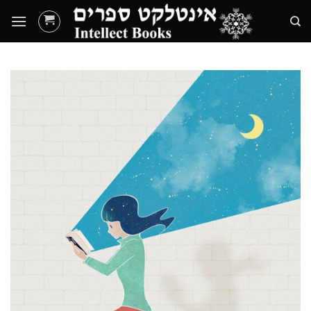
Ski
t
conten