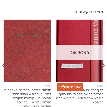
מוצרים קשורים
המלאי אזל
יהדות
יהדות
אזל מהמלאי
תנ"ך כתר ירושלים – תנ"ך בינוני
תלמוד ירושלמי מהדורת האקדמיה
בכריכת בד עם ספר הארות בתוך
ללשון העברית – מפעל המילון
קופסא – מכיל 918 עמודים – חדש
ההיסטורי + קונטרס תיקונים
בקופסא !
מורחב / מבוא: יעקב זוסמן
הקדמה: בנימין אליצור