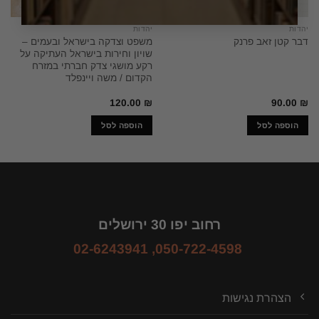
יהדות
יהדות
משפט וצדקה בישראל ובעמים –
דבר קטן זאב פרנק
שויון וחירות בישראל העתיקה על
רקע מושגי צדק חברתי במזרח
הקדום / משה ויינפלד
120.00
₪
90.00
₪
הוספה לסל
הוספה לסל
רחוב יפו 30 ירושלים
02-6243941
,
050-722-4598
הצהרת נגישות