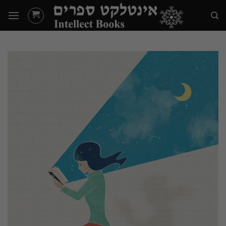
Ski
t
conten