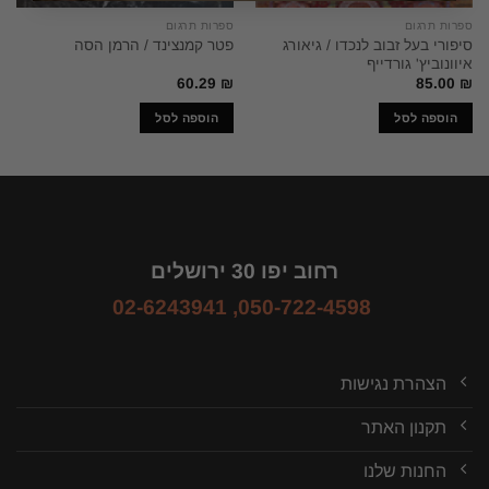
ספרות תרגום
ספרות תרגום
סיפורי בעל זבוב לנכדו / גיאורג
פטר קמנצינד / הרמן הסה
איוונוביץ' גורדייף
60.29
₪
85.00
₪
הוספה לסל
הוספה לסל
רחוב יפו 30 ירושלים
02-6243941
,
050-722-4598
הצהרת נגישות
תקנון האתר
החנות שלנו