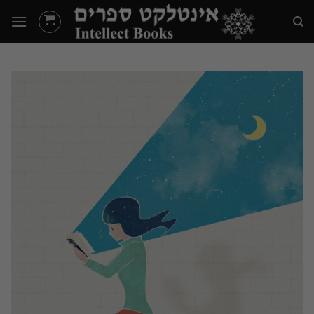
Ski
t
conten