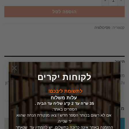
הוספה לסל
קטגוריה:
פסיכולוגיה
תיאור
×
לקוחות יקרים
משפחות חדשות , תסריטים ישנים מדריך לשפת הטראומה
וההתקשרות במשפחות מאמצות – קרוליין ארצ'ר וכריסטין גורדון
לתשומת ליבכם!
עלות משלוח
35 ש"ח עד 2 ק"ג שליח עד הבית .
מוצרים קשורים
הספרים באתר:
אם לא רשום בכותר הספר חדש ! צאו מנקודת הנחה שהוא
יד שנייה.
ההזמנה באתר אינה כרוכה בתשלום. יש להמתין עד שנאתר