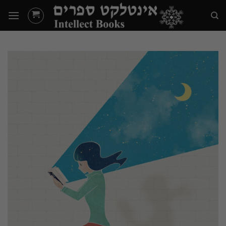
Ski
t
conten