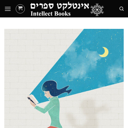
Ski
t
conten