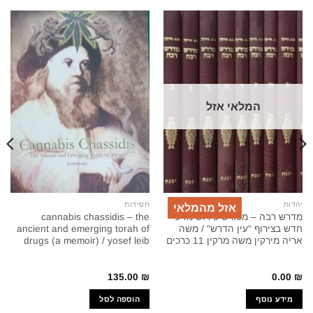
המלאי אזל
יהדות
חסידות
אזל מהמלאי
מדרש רבה – מפורש פירוש מדעי
cannabis chassidis – the
חדש בצירוף "עין הדרש" / משה
ancient and emerging torah of
אריה מירקין משה מרקין 11 כרכים
drugs (a memoir) / yosef leib
135.00
₪
0.00
₪
מידע נוסף
הוספה לסל