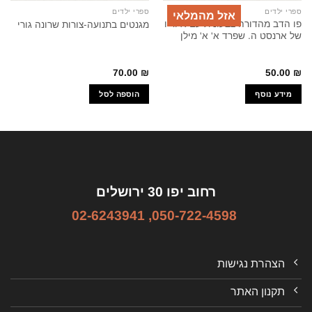
ספרי ילדים
ספרי ילדים
אזל מהמלאי
פו הדב מהדורה צבעונית עם איוריו
מגנטים בתנועה-צורות שרונה גורי
של ארנסט ה. שפרד א' א' מילן
70.00
₪
50.00
₪
מידע נוסף
הוספה לסל
רחוב יפו 30 ירושלים
02-6243941
,
050-722-4598
הצהרת נגישות
תקנון האתר