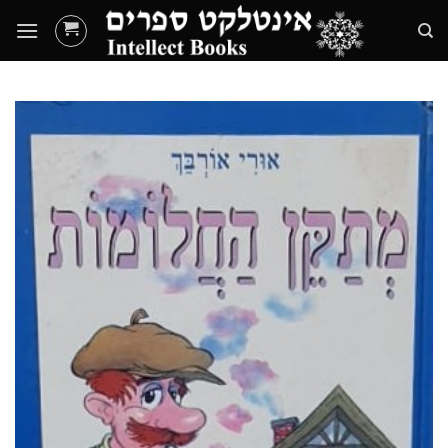
Ski
t
conten