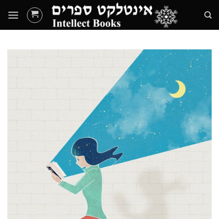
Ski
t
conten