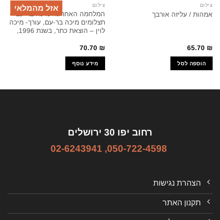
צילום
צילום
אזל מהמלאי
המלחמה האחרונה מיכה בר-עם –
אמהות / עליזה אורבך
תצלומים מיכה בר-עם, עורך- מיכה
לוין – הוצאת כתר, בשנת 1996,
70.70
₪
65.70
₪
הוספה לסל
מידע נוסף
רחוב יפו 30 ירושלים
02-6243941
,
050-722-4598
הצהרת נגישות
תקנון האתר