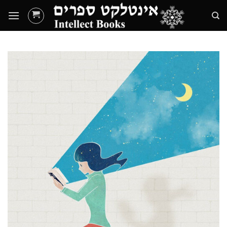
Ski
t
conten