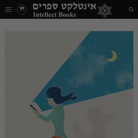
Ski
t
conten