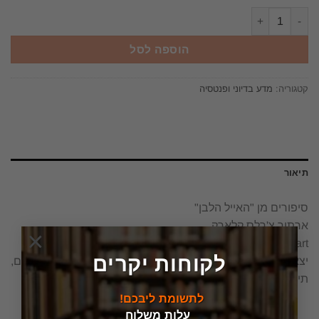
כמות של סיפורים מן "האייל הלבן" ארתור צ'רלס קלארק Tales from the White Hart יצא לאור ע"י הוצאת זמורה ביתן, בשנת 1998, מכיל 187 עמודים, תירגום: עמנואל לוטם
הוספה לסל
קטגוריה:
מדע בדיוני ופנטסיה
תיאור
סיפורים מן "האייל הלבן"
ארתור צ'רלס קלארק
×
Tales from the White Hart
לקוחות יקרים
יצא לאור ע"י הוצאת זמורה ביתן, בשנת 1998, מכיל 187 עמודים,
תירגום: עמנואל לוטם
לתשומת ליבכם!
עלות משלוח