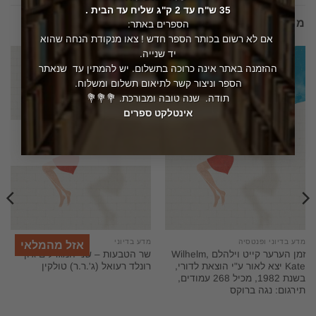
35 ש"ח עד 2 ק"ג שליח עד הבית .
מוצרים קשורים
הספרים באתר:
אם לא רשום בכותר הספר חדש ! צאו מנקודת הנחה שהוא
יד שנייה.
ההזמנה באתר אינה כרוכה בתשלום. יש להמתין עד שנאתר
הספר וניצור קשר לתיאום תשלום ומשלוח.
תודה. שנה טובה ומבורכת. 💐💐💐
אינטלקט ספרים
המלאי אזל
מדע בדיוני ופנטסיה
מדע בדיוני
אזל מהמלאי
זמן הערער קייט וילהלם Wilhelm,
שר הטבעות – שני המגדלים ג'ון
Kate יצא לאור ע"י הוצאת לדורי,
רונלד רעואל (ג'.ר.ר) טולקין
בשנת 1982, מכיל 268 עמודים,
תירגום: נגה ברוקס