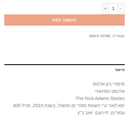
כמות של סיפורי ניק אדמס ארנסט המינגוויי The Nick Adams Stories יצא לאור ע"י הוצאת ספרי פן ומשכל, בשנת 2010, מכיל 309 עמודים, תירגום: יואב כ"ץ
הוספה לסל
קטגוריה:
ספרות תרגום
תיאור
סיפורי ניק אדמס
ארנסט המינגוויי
The Nick Adams Stories
יצא לאור ע"י הוצאת ספרי פן ומשכל, בשנת 2010, מכיל 309
עמודים, תירגום: יואב כ"ץ