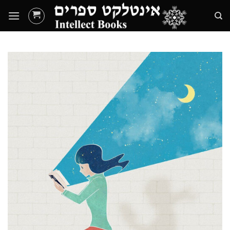
Ski
t
conten