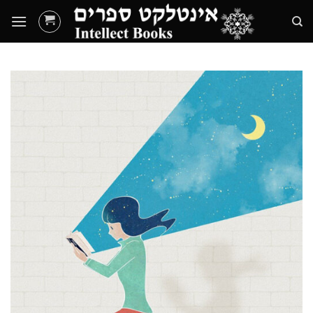
Ski
t
conten