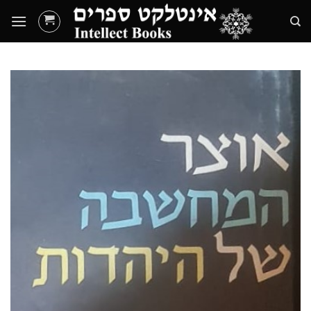
Ski
t
conten