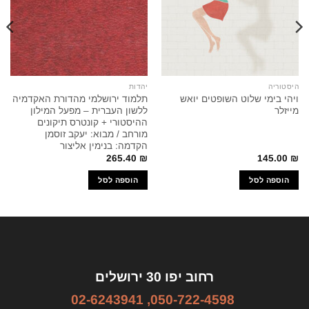
היסטוריה
יהדות
ויהי בימי שלוט השופטים יואש
תלמוד ירושלמי מהדורת האקדמיה
מייזלר
ללשון העברית – מפעל המילון
ההיסטורי + קונטרס תיקונים
מורחב / מבוא: יעקב זוסמן
הקדמה: בנימין אליצור
265.40
₪
145.00
₪
הוספה לסל
הוספה לסל
רחוב יפו 30 ירושלים
02-6243941
,
050-722-4598