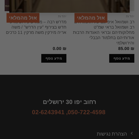
יהדות
יהדות
אזל מהמלאי
אזל מהמלאי
רב ושמואל איפיונם של האמוראים
מדרש רבה – מפורש פירוש מדעי
רב ושמואל בראי שמ"ט
חדש בצירוף "עין הדרש" / משה
מחלוקותיהם ובראי האגדות הרבות
אריה מירקין משה מרקין 11 כרכים
אודותיהם בתלמוד הבבלי
והירושלמי
0.00
₪
85.00
₪
מידע נוסף
מידע נוסף
רחוב יפו 30 ירושלים
02-6243941
,
050-722-4598
הצהרת נגישות