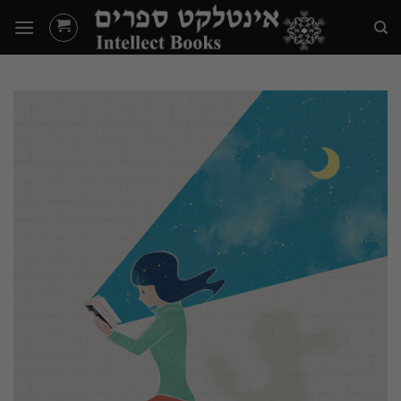
Ski
t
conten