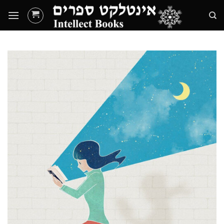
Ski
t
conten