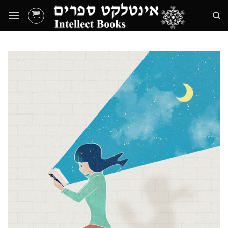
Ski
t
conten