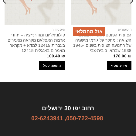
היסטוריה
היסטוריה
אזל מהמלאי
הציונות הפוסט-אוגנדית במשבר
קולוניאליזם ומודרניזציה – יהודי
השואה : מחקר על גורמי מישגיה
ארצות האסלאם מקראה מאמרים
של התנועה הציונית בשנים 1945-
בעברית 12415 למדא + מקראה
1938 שבתאי ב בית-צבי
מאמרים באנגלית 12415
100.40
₪
170.00
₪
מידע נוסף
הוספה לסל
רחוב יפו 30 ירושלים
02-6243941
,
050-722-4598