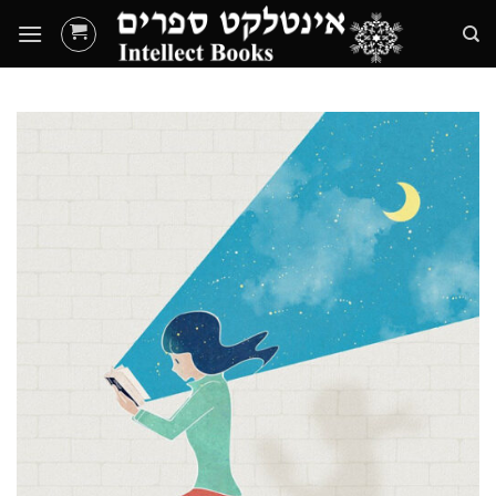
Ski
t
conten