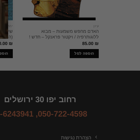
עיון
יהדות
האדם מחפש משמעות – מבוא
שיחות 
ללוגותרפיה / ויקטור פראנקל – חדש !
(המכונה
0.00
₪
85.00
₪
הוספה לסל
הוספ
רחוב יפו 30 ירושלים
-6243941
,
050-722-4598
הצהרת נגישות