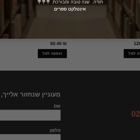
תודה. שנה טובה ומבורכת. 💐💐💐
אינטלקט ספרים
עיון
על האהבה / יהודה אברבנאל
לקסיקון לדתות בנות זמננו / פרופ' ג'ו
 ליאונה אבריאו)
הינלס
60.40
₪
12
ה לסל
הוספה לסל
מעוניין שנחזור אלייך,
שם
02
טלפון