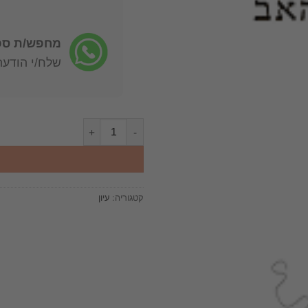
מחפש/ת ספר
שלח/י הודעה: -722-4598
כמות של על שמות-האב / ז'אק לא
קטגוריה:
עיון