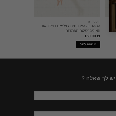
היסטוריה
מחזות
ן ר.
המהפכה הצרפתית / ויליאם דויל האונ'
הקומדיה דל'ארטה מ
האוניברסיטה הפתוחה
100.40
₪
150.00
₪
הוספה לסל
הוספה לסל
 יש לך שאלה ?