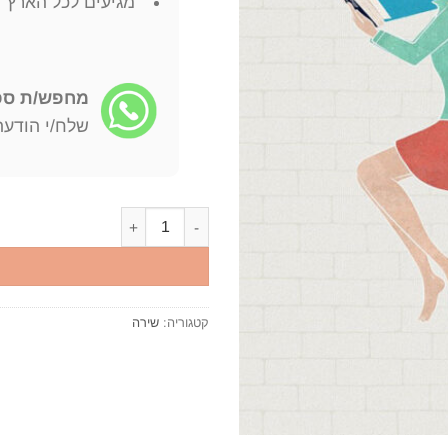
מגיעים לכל הארץ
מחפש/ת ספר
שלח/י הודעה: -722-4598
כמות של עם השירה והזמן : דפים מאוטוביוגרפי
קטגוריה:
שירה