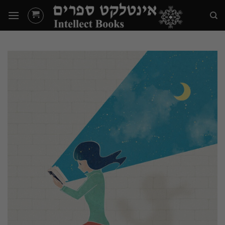
Ski
t
conten