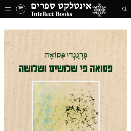
Ski
t
conten