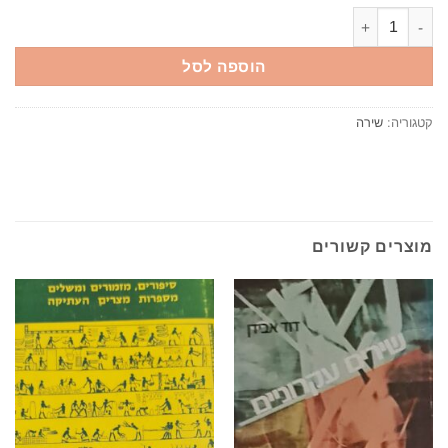
כמות של פסואה פי שלושים ושלושה / פרננדו פסואה
הוספה לסל
קטגוריה:
שירה
מוצרים קשורים