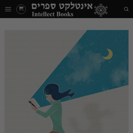
Ski
t
conten