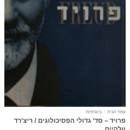
עמוד הבית
/
ביוגרפיות
פרויד – סד' גדולי הפסיכולוגים / ריצ'רד
וולהיים