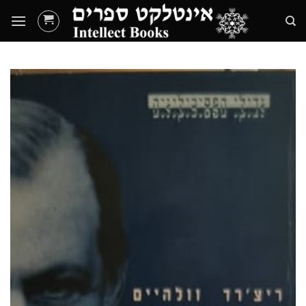
Ski
t
conten