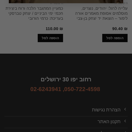
היסטוריה
היסטוריה
עלייה לרגל: יהודים, נוצרים,
כמעיין המתגבר הלכה ורוח ביצירת
מוסלמים אסופת מאמרים אורה
חכמי ימי הביניים / יצחק טברסקי
לימור – הוצאת יד יצחק בן-צבי
בעריכת: כרמי הורובי
110.00
₪
90.40
₪
הוספה לסל
הוספה לסל
רחוב יפו 30 ירושלים
02-6243941
,
050-722-4598
הצהרת נגישות
תקנון האתר