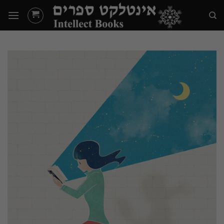
Ski
t
conten