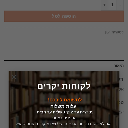
כמות של רגעי תיקון אלימות פוליטית,ארכיטקטורה והמרחב העירוני בתל אביב טלי ח
הוספה לסל
קטגוריה:
עיון
תיאור
×
רגעי תיקון
לקוחות יקרים
אלימות פוליטית,ארכיטקטורה והמרחב העירוני בתל אביב
לתשומת ליבכם!
טלי חתוקה
עלות משלוח
יצא לאור ע"י
הוצאת רסלינג
, בשנת
2008
, מכיל
262
עמודים
35 ש"ח עד 2 ק"ג שליח עד הבית .
הספרים באתר:
אם לא רשום בכותר הספר חדש ! צאו מנקודת הנחה שהוא