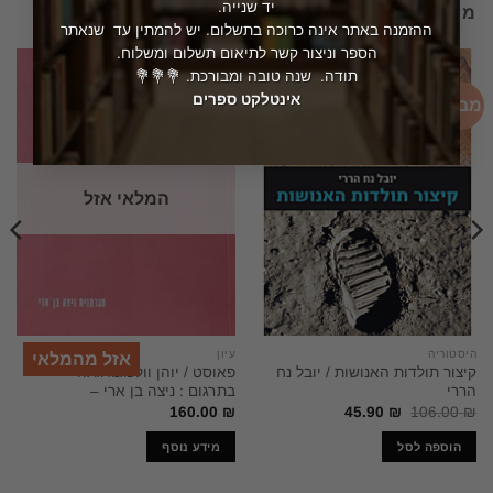
יד שנייה.
מוצרים קשורים
ההזמנה באתר אינה כרוכה בתשלום. יש להמתין עד שנאתר
הספר וניצור קשר לתיאום תשלום ומשלוח.
תודה. שנה טובה ומבורכת. 💐💐💐
אינטלקט ספרים
מבצע!
המלאי אזל
היסטוריה
עיון
אזל מהמלאי
קיצור תולדות האנושות / יובל נח
פאוסט / יוהן וולפגנג גתה –
הררי
בתרגום : ניצה בן ארי –
המחיר
המחיר
160.00
₪
45.90
₪
106.00
₪
המקורי
הנוכחי
היה:
הוא:
הוספה לסל
מידע נוסף
45.90 ₪.
106.00 ₪.