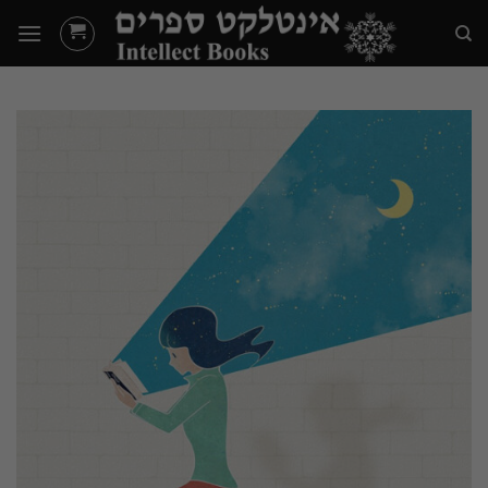
Ski
t
conten