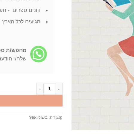
קונים ספרים - תשל
מגיעים לכל הארץ
מחפש/ת ספר
שלח/י הודעה: -722-4598
כמות של שום עם כל דבר פסטיבל השום של גילרוי The Garlic Lovers Cookbook יצא לאור ע"י הוצאת מטר הוצאה ל
קטגוריה:
בישול ואפיה