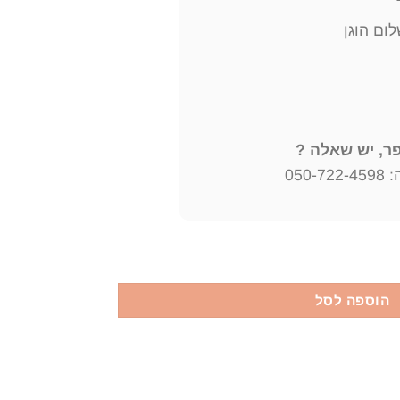
ום הוגן
, יש שאלה ?
050
אור, בשנת 1992, מכיל 136 עמודים, תירגום: חנה פוטשניק
הוספה לסל