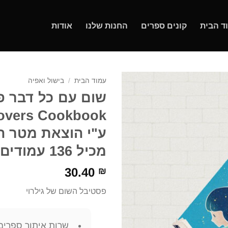
ד הבית
קונים ספרים
החנות שלנו
אודות
עמוד הבית
/
בישול ואפיה
שום עם כל דבר פ
מכיל 136 עמודים, תירגום: חנה פוטשניק
30.40
₪
פסטיבל השום של גילרוי
שרות איתור ספרים