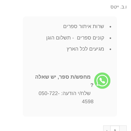
ו.ב. ייטס
שרות איתור ספרים
קונים ספרים - תשלום הוגן
מגיעים לכל הארץ
מחפש/ת ספר, יש שאלה
?
שלח/י הודעה: 050-722-
4598
כמות של שירים ו.ב. ייטס ויליאם בטלר ייטס בשנת 2004, מכיל 129 עמודים, תירגום: אורי ברנשטיין. - נושא הקשה וחתימת מחבר