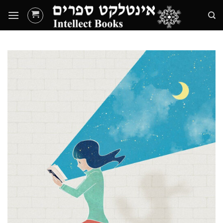
Ski
t
conten